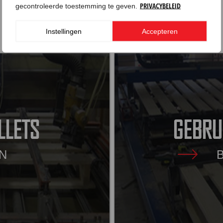
gecontroleerde toestemming te geven.
PRIVACYBELEID
Instellingen
Accepteren
LLETS
GEBRU
N