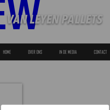
EW
are not allowed to access this
HOME
OVER ONS
IN DE MEDIA
CONTACT